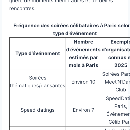
quête de moments mémorables et de belles
rencontres.
Fréquence des soirées célibataires à Paris selon
type d’événement
Nombre
Exempl
d’événements
d’organisat
Type d’événement
estimés par
connus 
mois à Paris
2025
Soirées Par
Soirées
Environ 10
Meet’N’Da
thématiques/dansantes
Club
SpeedDat
Paris,
Speed datings
Environ 7
Événemen
Célib Par