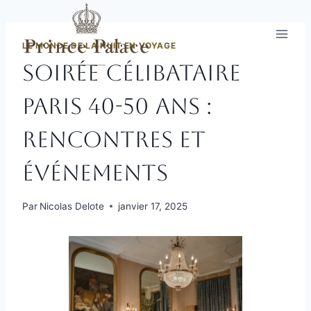
Aller
au
contenu
LE MONDE DE LA NUIT EN VOYAGE
Soirée célibataire
Paris 40-50 ans :
Rencontres et
événements
Par
Nicolas Delote
janvier 17, 2025